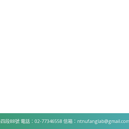
 電話：02-77346558 信箱：ntnufanglab@gmail.co