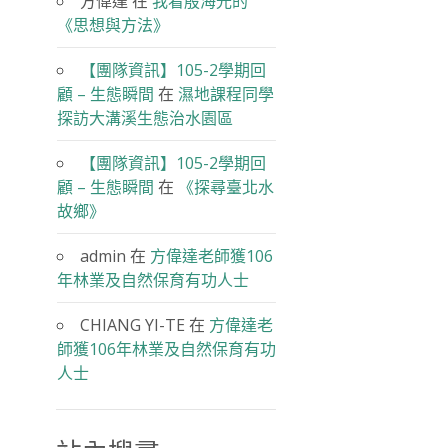
方偉達
在
我看殷海光的
《思想與方法》
【團隊資訊】105-2學期回
顧 – 生態瞬間
在
濕地課程同學
探訪大溝溪生態治水園區
【團隊資訊】105-2學期回
顧 – 生態瞬間
在
《探尋臺北水
故鄉》
admin
在
方偉達老師獲106
年林業及自然保育有功人士
CHIANG YI-TE
在
方偉達老
師獲106年林業及自然保育有功
人士