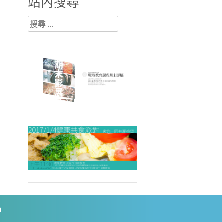
站內搜尋
搜
尋：
m