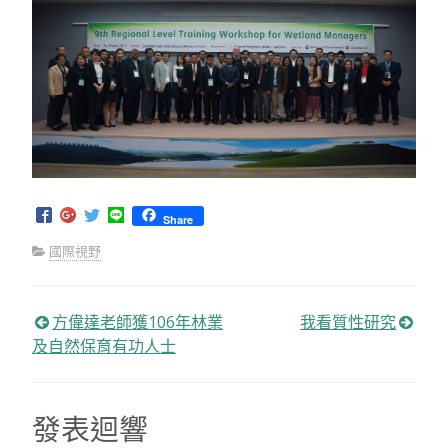
Share
國際視野
方偉達老師獲106年林業
我看質性研究
文
及自然保育有功人士
章
發表迴響
導