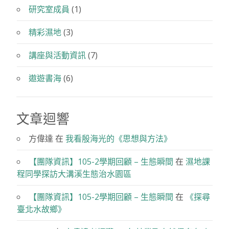
研究室成員
(1)
精彩濕地
(3)
講座與活動資訊
(7)
遨遊書海
(6)
文章迴響
方偉達
在
我看殷海光的《思想與方法》
【團隊資訊】105-2學期回顧 – 生態瞬間
在
濕地課
程同學探訪大溝溪生態治水園區
【團隊資訊】105-2學期回顧 – 生態瞬間
在
《探尋
臺北水故鄉》