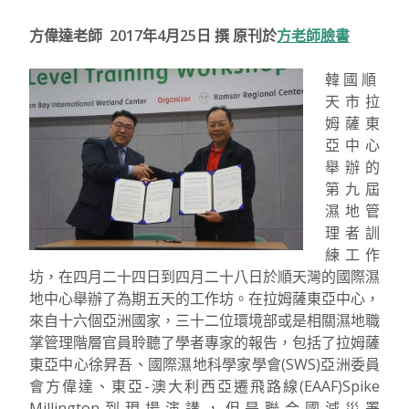
方偉達老師 2017年4月25日 撰 原刊於
方老師臉書
韓國順
天市拉
姆薩東
亞中心
舉辦的
第九屆
濕地管
理者訓
練工作
坊，在四月二十四日到四月二十八日於順天灣的國際濕
地中心舉辦了為期五天的工作坊。在拉姆薩東亞中心，
來自十六個亞洲國家，三十二位環境部或是相關濕地職
掌管理階層官員聆聽了學者專家的報告，包括了拉姆薩
東亞中心徐昇吾、國際濕地科學家學會(SWS)亞洲委員
會方偉達、東亞-澳大利西亞遷飛路線(EAAF)Spike
Millington到現場演講，但是聯合國減災署