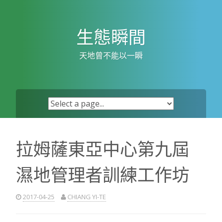
Skip
to
content
生態瞬間
天地曾不能以一瞬
拉姆薩東亞中心第九屆
濕地管理者訓練工作坊
2017-04-25
CHIANG YI-TE