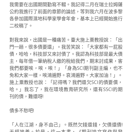
我需要在出國期間勤寫不輟。我記得二月在瑞士拉姆薩
公約我進行了前面的章節的論述，等到我六月在波多黎
各參加國際濕地科學家學會年會，基本上已經開始進行
二校稿了。
對我來說，出國是一種痛苦。臺大施上粟教授說：「出
門一趟，很多債要還」。我苦笑說：「大家都有一屁股
債，哈哈，科技部又來討債了。我認為科技部是最大債
主，每年借一筆納稅人繳的稅給我們，期末討成果，害
我們都要唉，唉，唉！」「身為SCI期刊副主編，也不
免和大家一樣，唉鴻遍野。哀鴻遍野。大家加油！」。
施上粟教授也說：「記得嗎？我們還欠SCI的債要償，
哈。」我忘了，我在環境教育研究所，還有SSCI的期
刊的債，難還呀!
債多不愁吧!
「人在江湖，身不由己」。既然欠錢還錢，欠債還債!
天經地義。於是，這一本書，《期刊論文寫作與發