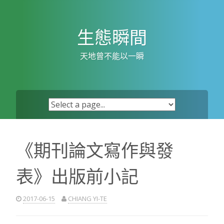
Skip
to
content
生態瞬間
天地曾不能以一瞬
《期刊論文寫作與發
表》出版前小記
2017-06-15
CHIANG YI-TE