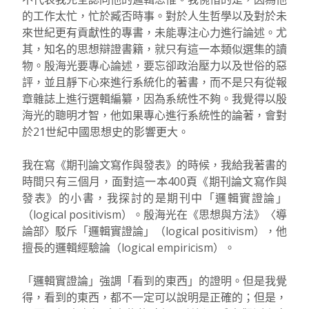
的工作太忙，忙於臧否時事。對於人生哲學以及對於未
來世紀更有貢獻性的專書，未能專注心力進行論述。尤
其，知名的思想辯證書籍，就只有這一本類似選集的讀
物。殷海光要專心論述，要忘卻政治壓力以及世俗的惡
評，並且靜下心來進行系統化的著書，而不是只有從報
章雜誌上進行選輯編纂，因為系統性不夠。我覺得以殷
海光的聰明才智，他如果專心進行系統性的論著，會對
於21世紀中國思想史的影響更大。
我在寫《期刊論文寫作與發表》的時候，我給我著書的
時間只有三個月，面對這一本400頁《期刊論文寫作與
發表》的小書，我探討的是期刊中「邏輯實證論」
（logical positivism）。殷海光在《思想與方法》〈導
論部〉駁斥「邏輯實證論」（logical positivism），他
擅長的邏輯經驗論（logical empiricism）。
「邏輯實證論」強調「看到的東西」的證明。但是我覺
得，看到的東西，都不一定可以說明是正確的；但是，