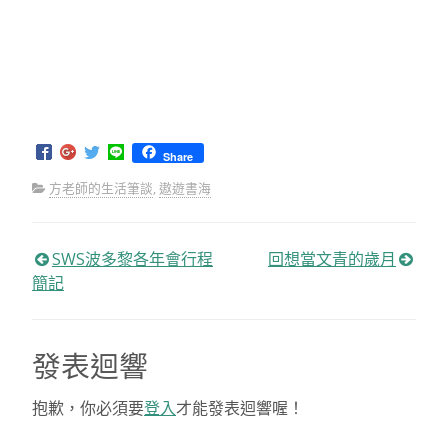
Share
方老師的生活筆談
,
遨遊書海
SWS波多黎各年會行程
回想當文青的歲月
文
簡記
章
發表迴響
導
覽
抱歉，你必須要
登入
才能發表迴響喔！