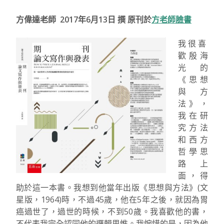
方偉達老師 2017年6月13日 撰 原刊於
方老師臉書
我很喜
歡殷海
光的
《思想
與方
法》，
我在研
究方法
和西方
哲學思
路上
面，得
助於這一本書。我想到他當年出版《思想與方法》(文
星版，1964)時，不過45歲，他在5年之後，就因為胃
癌過世了，過世的時候，不到50歲。我喜歡他的書，
不代表我完全認同他的邏輯思惟。我惋惜的是，因為他