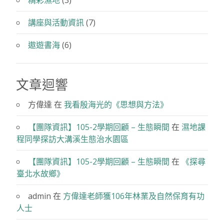
精彩濕地
(3)
講座與活動資訊
(7)
遨遊書海
(6)
文章迴響
方偉達
在
我看殷海光的《思想與方法》
【團隊資訊】105-2學期回顧 – 生態瞬間
在
濕地課
程同學探訪大溝溪生態治水園區
【團隊資訊】105-2學期回顧 – 生態瞬間
在
《探尋
臺北水故鄉》
admin
在
方偉達老師獲106年林業及自然保育有功
人士