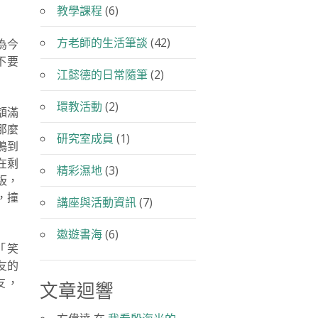
教學課程
(6)
方老師的生活筆談
(42)
為今
不要
江懿德的日常隨筆
(2)
環教活動
(2)
額滿
那麼
研究室成員
(1)
鴨到
在剩
精彩濕地
(3)
板，
，撞
講座與活動資訊
(7)
遨遊書海
(6)
「笑
友的
友，
文章迴響