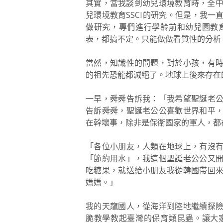
其實，當我談到幼兒環境教育時，全中
兒環境教育SSCI的研究。但是，我
做研究，專們進行學齡前和幼兒園教
表，都搞不定。只能做做看質性的分析
當然，知識性的問題，對於小孩，有
的祖先恐龍都滅絕了。地球上後來存在
一早，舜舜告訴我：「我希望聖誕老
告訴舜舜，聖誕老公公喜歡世界和平
在幹壞事，除非是保衛國家的軍人，都
「各位小朋友，人類在地球上，有沒
「節約用水」，我這個聖誕老公公又
吃糖果，就送給小朋友我從韓國帶回
媽媽。」
我的天龍國人，從海洋到陸地繼續探
脆教學教起臺灣的保育類昆蟲。讓大