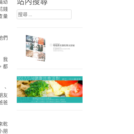
站內搜尋
篇幼
花錢
搜
查量
尋：
他們
」我
，都
」、
朋友
爸爸
來乾
小朋