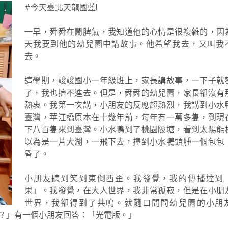
#今天臺北天龍國藍!
一早，舜舜在鬧脾氣，我知道他的心情是很複雜的，因
天我要到他的幼兒園中講故事。他希望我去，又叫我
去。
這學期，竣竣國小一年級班上，家長講故事，一下子就
了，我也擠不進去。但是，舜舜的幼兒園，家長卻沒有
熱衷。我第一次講，小朋友的反應超熱烈，我講到小水
臺灣，華江橋原本在十幾年前，每年有一萬多隻，到現
下八百隻來到臺灣。小水鴨到了桃園陂塘，看到太陽能
以為是一片大湖，一飛下去，撞到小水鴨頭腫一個包包
昏了。
小朋友聽到笑到東倒西歪。我發覺，我的傳播達到
果」。我發覺，在大人世界，我非常孤寂，但是在小朋
世界，我卻得到了共鳴。就隨口問問幼兒園的小朋
？」有一個小朋友回答：「光電版。」