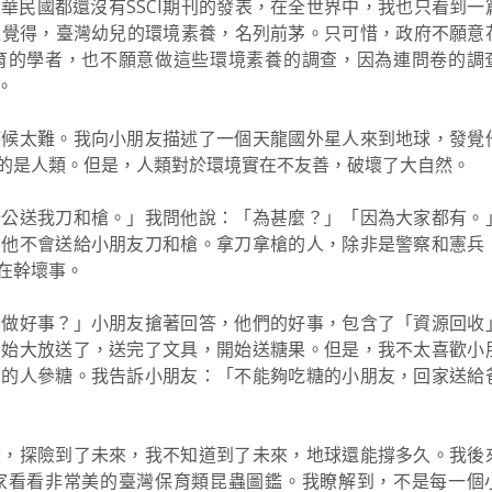
華民國都還沒有SSCI期刊的發表，在全世界中，我也只看到一
一直覺得，臺灣幼兒的環境素養，名列前茅。只可惜，政府不願意
育的學者，也不願意做這些環境素養的調查，因為連問卷的調
。
時候太難。我向小朋友描述了一個天龍國外星人來到地球，發覺
的是人類。但是，人類對於環境實在不友善，破壞了大自然。
公公送我刀和槍。」我問他說：「為甚麼？」「因為大家都有。
，他不會送給小朋友刀和槍。拿刀拿槍的人，除非是警察和憲兵
在幹壞事。
有做好事？」小朋友搶著回答，他們的好事，包含了「資源回收
開始大放送了，送完了文具，開始送糖果。但是，我不太喜歡小
來的人參糖。我告訴小朋友：「不能夠吃糖的小朋友，回家送給
險，探險到了未來，我不知道到了未來，地球還能撐多久。我後
家看看非常美的臺灣保育類昆蟲圖鑑。我瞭解到，不是每一個