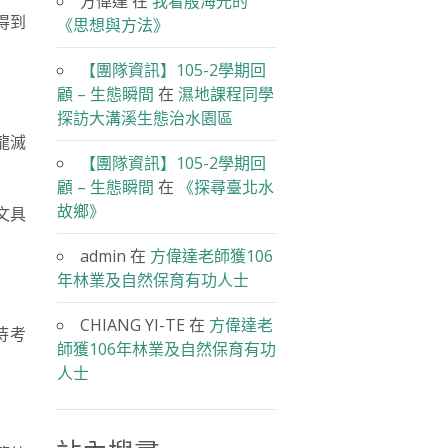
方偉達
在
我看殷海光的
得到
《思想與方法》
【團隊資訊】105-2學期回
顧 – 生態瞬間
在
濕地課程同學
探訪大溝溪生態治水園區
龍滅
【團隊資訊】105-2學期回
顧 – 生態瞬間
在
《探尋臺北水
故鄉》
文具
admin
在
方偉達老師獲106
年林業及自然保育有功人士
CHIANG YI-TE
在
方偉達老
待考
師獲106年林業及自然保育有功
人士