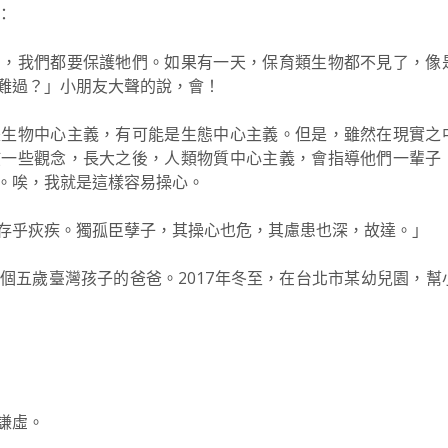
：
的，我們都要保護牠們。如果有一天，保育類生物都不見了，像
難過？」小朋友大聲的說，會！
是生物中心主義，有可能是生態中心主義。但是，雖然在現實之
孩一些觀念，長大之後，人類物質中心主義，會指導他們一輩子
。唉，我就是這樣容易操心。
存乎疢疾。獨孤臣孽子，其操心也危，其慮患也深，故達。」
個五歲臺灣孩子的爸爸。2017年冬至，在台北市某幼兒園，幫
謙虛。