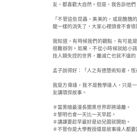
友，都喜歡大自然。但是，我告訴他們
「不管這些昆蟲，美美的，或是醜醜
龍一樣的消失了，大家心裡頭會不會很
我知道，有時候我們的觀點，有可能
很難辦到。如果，不從小時候就給小
技人類失控的世界，離滅亡也就不遠的
孟子說得好：「人之有德慧術知者，恆
我是方偉達，我不是教學達人，只是一
友講環保故事。
＃當黑暗最漫長闇黑世界即將遠離。
＃黎明也會一天比一天早起。
＃講課要趁早最好是幼兒園就開始。
＃不管你是大學教授還是故事達人都要