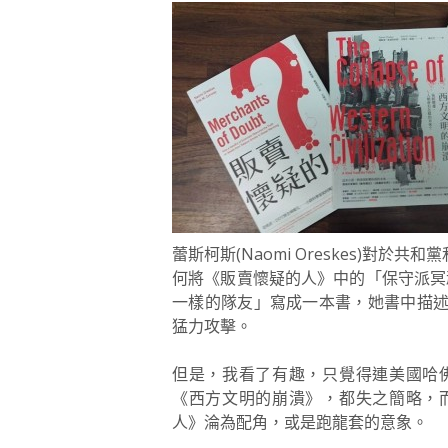
蕾斯柯斯(Naomi Oreskes)
何將《販賣懷疑的人》中的「保守派冥
一樣的隊友」寫成一本書，她書中描
猛力攻擊。
但是，我看了有趣，只覺得連美國哈
《西方文明的崩潰》，都失之簡略，
人》淪為配角，或是跑龍套的意象。