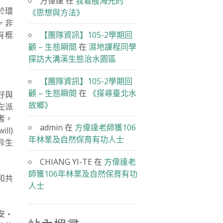
方偉達
在
我看殷海光的
於環
《思想與方法》
，非
【團隊資訊】105-2學期回
有框
顧 – 生態瞬間
在
濕地課程同學
探訪大溝溪生態治水園區
【團隊資訊】105-2學期回
顧 – 生態瞬間
在
《探尋臺北水
好與
故鄉》
左派
者，
admin
在
方偉達老師獲106
l)
年林業及自然保育有功人士
非生
CHIANG YI-TE
在
方偉達老
師獲106年林業及自然保育有功
和共
人士
安‧