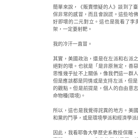
簡單來說，《販賣懷疑的人》談到了臺
保非常的感冒，而且會說謊。這些哈
好即壞的二元對立。這也是我看了李
架，一定要射靶。
我的冷汗一直冒。
其實，美國政治，還是在左派和右派
絕對的壞。也就是「是非原無定，善
思惟幾乎扯不上關係，像我們這一群
但是應該都是同情或是支持左派，但是還是
的觀點。但是前提是，個人的自由意
命物種(環境)。
所以，這也是我覺得詫異的地方。美
和黨的鬥爭，或是環境學派和經濟學派
因此，我看耶魯大學歷史系教授保羅‧沙