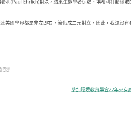
羅‧埃希利(Paul Ehrlich)對決，結果生態學者保羅‧埃希利打賭慘
到連美國學界都是非左即右，簡化成二元對立，因此，我還沒有
香四海
參加環境教育學會22年來有