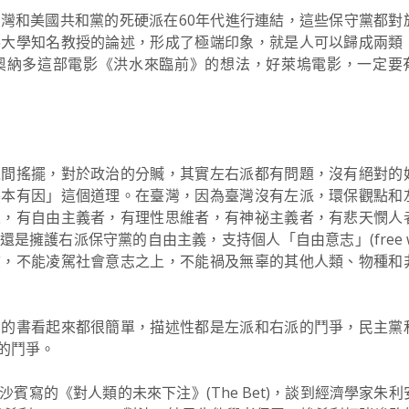
灣和美國共和黨的死硬派在60年代進行連結，這些保守黨都對
佛大學知名教授的論述，形成了極端印象，就是人可以歸成兩類
奧納多這部電影《洪水來臨前》的想法，好萊塢電影，一定要
之間搖擺，對於政治的分贓，其實左右派都有問題，沒有絕對的
惡本有因」這個道理。在臺灣，因為臺灣沒有左派，環保觀點和
人，有自由主義者，有理性思維者，有神祕主義者，有悲天憫人
擁護右派保守黨的自由主義，支持個人「自由意志」(free wil
志，不能凌駕社會意志之上，不能禍及無辜的其他人類、物種和
國的書看起來都很簡單，描述性都是左派和右派的鬥爭，民主黨
的鬥爭。
賓寫的《對人類的未來下注》(The Bet)，談到經濟學家朱利