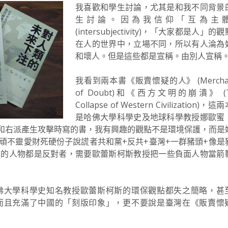
我喜歡和學生討論，尤其是和我不同背景
生討論。因為我信仰「互為主
(intersubjectivity)，「大家都是人」的
在人的世界中，立場不同，所以有人淪為
和壞人。但是這些都是宣稱。由別人宣稱
我看到兩本書《販賣懷疑的人》 (Merchan
of Doubt)和《西方文明的崩潰》 (T
Collapse of Western Civilization)，
是哈佛大學科學史及地球科學教授娜歐蜜
對於共和黨和右派產生攻擊時寫的書，我有興趣的觀點不是環境保護，而是
頑不靈愛財死硬份子說謊者共和黨+反共+臺灣+一群豬頭+像是
述的人物都是反對者，需要歐蕾斯柯斯教授把一些負面人物當箭
佛大學科學史知名教授歐蕾斯柯斯的環保觀點都失之簡略，甚
而且充滿了中國的「刻版印象」，更不要說是臺灣在《販賣懷