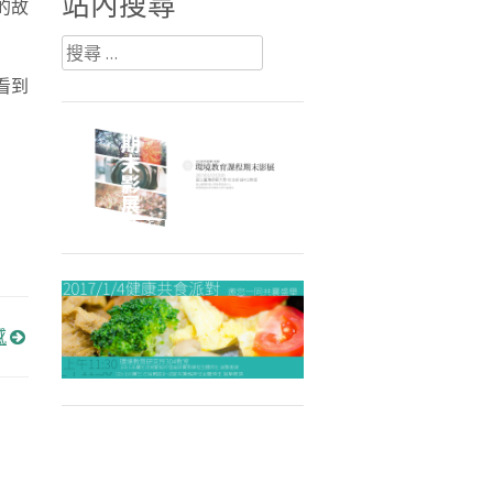
站內搜尋
敗的故
搜
尋：
看到
感