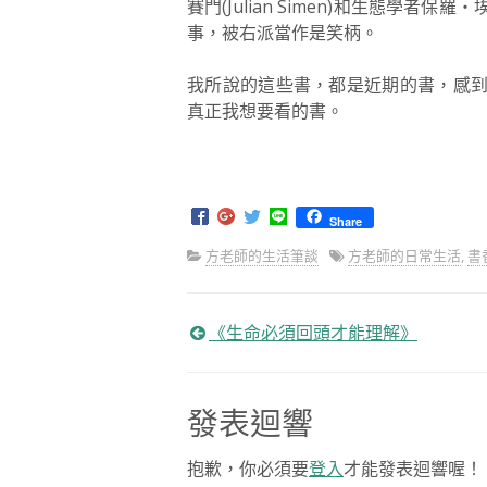
賽門(Julian Simen)和生態學者保
事，被右派當作是笑柄。
我所說的這些書，都是近期的書，感
真正我想要看的書。
Share
方老師的生活筆談
方老師的日常生活
,
書
《生命必須回頭才能理解》
文
章
發表迴響
導
抱歉，你必須要
登入
才能發表迴響喔！