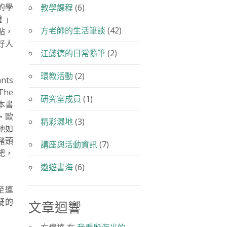
的學
教學課程
(6)
體」
方老師的生活筆談
(42)
觀點，
好人
江懿德的日常隨筆
(2)
。
環教活動
(2)
ts
he
研究室成員
(1)
這兩本書
‧歐
精彩濕地
(3)
她如
豬頭
講座與活動資訊
(7)
靶，
遨遊書海
(6)
至連
疑的
文章迴響