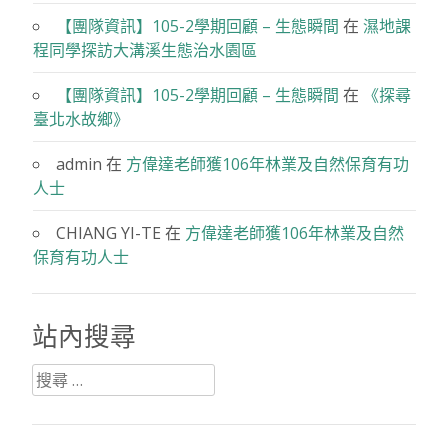
文章迴響
方偉達
在
我看殷海光的《思想與方法》
【團隊資訊】105-2學期回顧 – 生態瞬間
在
濕地課
程同學探訪大溝溪生態治水園區
【團隊資訊】105-2學期回顧 – 生態瞬間
在
《探尋
臺北水故鄉》
admin
在
方偉達老師獲106年林業及自然保育有功
人士
CHIANG YI-TE
在
方偉達老師獲106年林業及自然
保育有功人士
站內搜尋
搜