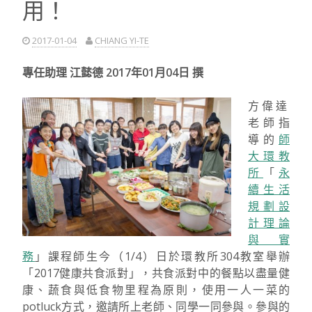
用！
2017-01-04
CHIANG YI-TE
專任助理 江懿德 2017年01月04日 撰
方偉達
老師指
導的
師
大環教
所
「
永
續生活
規劃設
計理論
與實
務
」課程師生今（1/4）日於環教所304教室舉辦
「2017健康共食派對」，共食派對中的餐點以盡量健
康、蔬食與低食物里程為原則，使用一人一菜的
potluck方式，邀請所上老師、同學一同參與。參與的