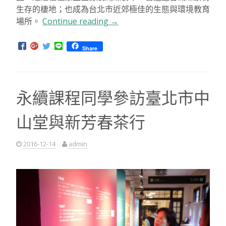
97年（2008年）因臺北市產業發展局持續進行劍南路
坡地整治及景觀重塑而與蝴蝶保育學會規劃出了劍南蝶
園。透過種植原生蜜源及蝴蝶食草，營造適合蝴蝶繁衍
生存的棲地；也成為台北市近郊極佳的生態與環境教育
場所。
Continue reading
“永
→
續
課
Share
程
同
學
永續課程同學參訪臺北市中
參
訪
山堂與新芳春茶行
劍
南
蝶
2016-12-14
admin
園”