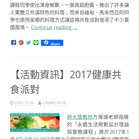
課程同學使出渾身解數，一展高超廚藝，推出了許多讓
人驚艷又充滿特色的料理；而來自緬甸、馬來西亞的同
學也使用家鄉的料理方式讓這場共食派對增添了不少異
國風情。
Continue reading
“2017
→
健
康
Share
共
食
派
【活動資訊】2017健康共
對，
請
食派對
享
用！”
2016-12-30
CHIANG YI-TE
師大環
教所
方
偉達老