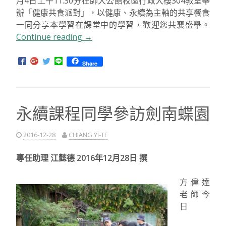
師指導
的「永
續生活規劃設計理論與實務課程」將於2017年1月4日
上午11:30分在師大公館校區行政大樓304教室舉辦
「健康共食派對」，以健康、永續為主軸的共享餐食一
同分享本學習在課堂中的學習，歡迎您共襄盛舉。
Continue reading
“【活
→
動
資
Share
訊】
2017
健
永續課程同學參訪劍南蝶園
康
共
食
2016-12-28
CHIANG YI-TE
派
對”
專任助理 江懿德 2016年12月28日 撰
方偉達