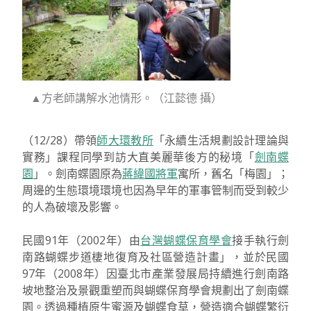
老師今
日
▲方老師講解水池情形。（江懿德 攝）
（12/28）帶領
師大環教所
「永續生活規劃設計理論與
實務」課程同學到訪大直美麗華後方的秘境「
劍南蝶
園
」。劍南蝶園原為
蔣緯國將軍
寓所，舊名「梅園」；
周邊的生態環境環境也因為早年的軍事管制而受到較少
的人為破壞及影響。
民國91年（2002年）由
台灣蝴蝶保育學會
接手執行劍
南路蝴蝶步道棲地復育及社區營造計畫」，並於民國