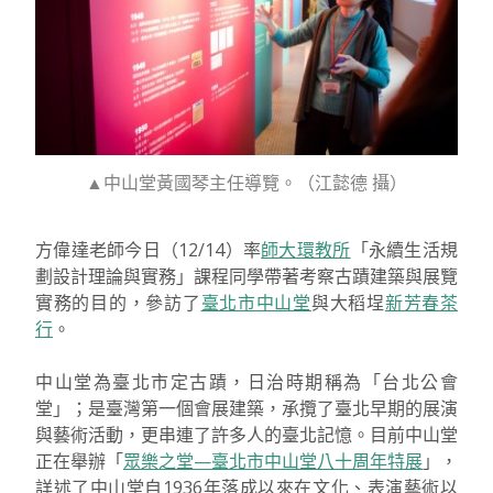
▲中山堂黃國琴主任導覽。（江懿德 攝）
方偉達老師今日（12/14）率
師大環教所
「永續生活規
劃設計理論與實務」課程同學帶著考察古蹟建築與展覽
實務的目的，參訪了
臺北市中山堂
與大稻埕
新芳春茶
行
。
中山堂為臺北市定古蹟，日治時期稱為「台北公會
堂」；是臺灣第一個會展建築，承攬了臺北早期的展演