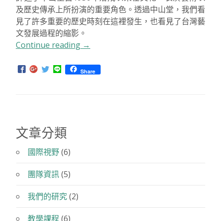
與藝術活動，更串連了許多人的臺北記憶。目前中山堂
正在舉辦「
眾樂之堂—臺北市中山堂八十周年特展
」，
詳述了中山堂自1936年落成以來在文化、表演藝術以
及歷史傳承上所扮演的重要角色。透過中山堂，我們看
見了許多重要的歷史時刻在這裡發生，也看見了台灣藝
文發展過程的縮影。
Continue reading
“永
→
續
課
Share
程
同
學
參
訪
文章分類
臺
北
國際視野
(6)
市
團隊資訊
(5)
中