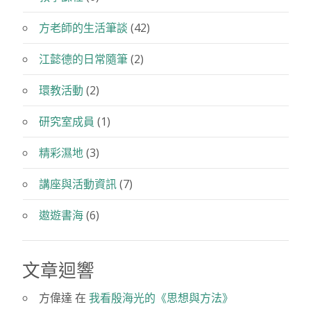
山
我們的研究
(2)
堂
與
教學課程
(6)
新
芳
方老師的生活筆談
(42)
春
茶
江懿德的日常隨筆
(2)
行”
環教活動
(2)
研究室成員
(1)
精彩濕地
(3)
講座與活動資訊
(7)
遨遊書海
(6)