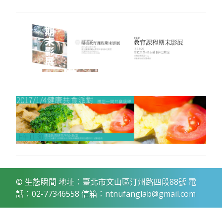
© 生態瞬間 地址：臺北市文山區汀州路四段88號 電
話：02-77346558 信箱：ntnufanglab@gmail.com