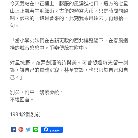
今天我站在中正樓上，膨脹的風湧進袖口，遠方的七星
山上正飄著牛毛細雨。古堡的傾盆大雨，只是時間問題
吧，該來的，總是會來的。此刻我乘風遠去；再綴拾一
句。
「當小學弟妹們在古韻斑駁的西北樓殘陽下，在春風迤
揚的號音悠悠中。爭辯傳統在附中。
射星掠野，炫弄劍酒的詩與美。可曾想過每天留一刻
鐘，讓自己的靈魂沉寂。甚至交談，也只限於自己和自
己。」
別矣，附中，魂縈夢繞。
不堪回首。
1984於離別前
Share