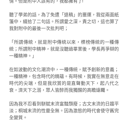
情。但是附中人該有的，我都擁有了!
聽了學弟的話，為了免遭「退稿」的噩運，我從兩面紙
箋中，綴拾了二句話。所謂愛之深，責之切，這也算了
我對附中的最後一次批判吧；
「所謂傳統，就是附中傳統以來，標榜傳統的一種傳
統；所謂附中精神，就是沒聽過畢業後，學長再爭辯的
一種精神。」
在如波動的文化潮流中，一種傳統，賦予創新的意義；
一種精神，包含時代的精蘊。有時候，我實在無意走在
時代的尖端，但是我欣賞的是直聲動天下，起八代之
衰，濟天下之溺，眾人皆醉而我獨醒的高瞻遠矚。
因為我不忍看到駢賦末流富豔頹廢；古文末流的日趨平
淡；桐城末流的性靈全無。因為激態的時代會使守舊完
全變質。