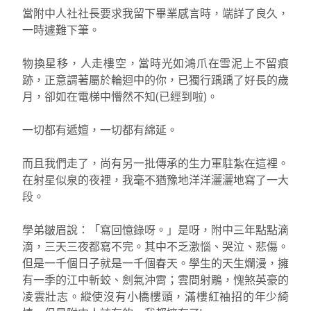
當附中人社社長要求我留下畢業感言時，端詳了良久，
一時遽難下筆。
物換星移，人走樓空，當時光如鴻爪在雪泥上不留痕
跡，正意謂著屬於輪迴中的你，已獨行踽踽了好長的歲
月，卻如在電梯中懵然不知(已經到啦)。
一切都有遞嬗，一切都有綿延。
而且我們走了，尚有另一批傳承的生力軍駐紮在這裡。
在射星似泉的夜裡，我毫不猶豫地洋洋灑灑地寫了一大
段。
學弟皺眉說：「寫回憶錄呀。」是呀，附中三年點點滴
滴，三天三夜都寫不完。其中不乏激惱、哭泣、悲傷。
但是一千個日子就是一千個春天。學生的天生爛漫，擁
有一季的江中斬蛟、劍氣沖霄；雲間射鵰，愧煞英豪的
凌雲壯志。縱使沒有小橋樓頭，滿樓紅袖招的年少綺