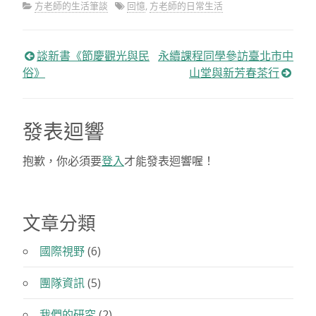
方老師的生活筆談
回憶
,
方老師的日常生活
談新書《節慶觀光與民
永續課程同學參訪臺北市中
文
俗》
山堂與新芳春茶行
章
發表迴響
導
覽
抱歉，你必須要
登入
才能發表迴響喔！
文章分類
國際視野
(6)
團隊資訊
(5)
我們的研究
(2)