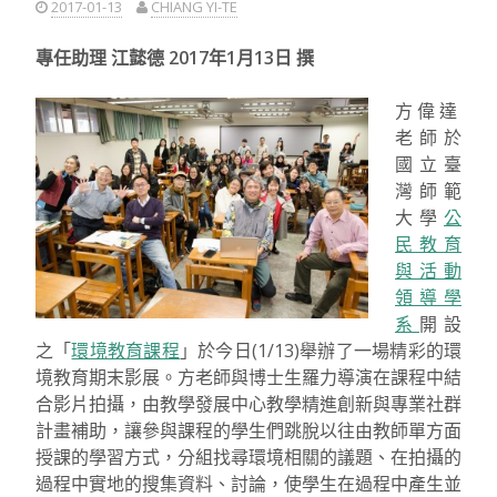
2017-01-13
CHIANG YI-TE
專任助理 江懿德 2017年1月13日 撰
方偉達
老師於
國立臺
灣師範
大學
公
民教育
與活動
領導學
系
開設
之「
環境教育課程
」於今日(1/13)舉辦了一場精彩的環
境教育期末影展。方老師與博士生羅力導演在課程中結
合影片拍攝，由教學發展中心教學精進創新與專業社群
計畫補助，讓參與課程的學生們跳脫以往由教師單方面
授課的學習方式，分組找尋環境相關的議題、在拍攝的
過程中實地的搜集資料、討論，使學生在過程中產生並