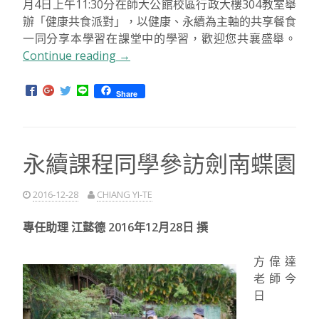
月4日上午11:30分在師大公館校區行政大樓304教室舉
辦「健康共食派對」，以健康、永續為主軸的共享餐食
一同分享本學習在課堂中的學習，歡迎您共襄盛舉。
Continue reading
“【活
→
動
資
Share
訊】
2017
健
永續課程同學參訪劍南蝶園
康
共
食
2016-12-28
CHIANG YI-TE
派
對”
專任助理 江懿德 2016年12月28日 撰
方偉達
老師今
日