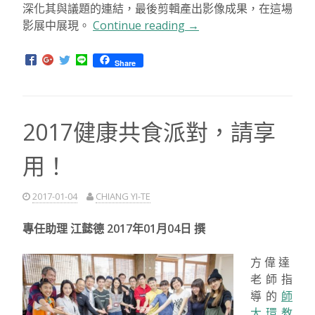
深化其與議題的連結，最後剪輯產出影像成果，在這場
影展中展現。
Continue reading
“105-
→
1
環
Share
境
教
育
2017健康共食派對，請享
課
程
用！
期
末
影
2017-01-04
CHIANG YI-TE
展
精
專任助理 江懿德 2017年01月04日 撰
彩
展
方偉達
出”
老師指
導的
師
大環教