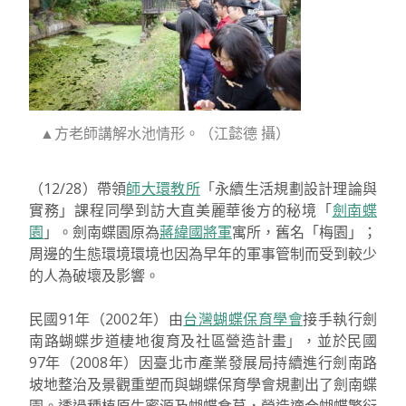
▲方老師講解水池情形。（江懿德 攝）
（12/28）帶領
師大環教所
「永續生活規劃設計理論與
實務」課程同學到訪大直美麗華後方的秘境「
劍南蝶
園
」。劍南蝶園原為
蔣緯國將軍
寓所，舊名「梅園」；
周邊的生態環境環境也因為早年的軍事管制而受到較少
的人為破壞及影響。
民國91年（2002年）由
台灣蝴蝶保育學會
接手執行劍
南路蝴蝶步道棲地復育及社區營造計畫」，並於民國
97年（2008年）因臺北市產業發展局持續進行劍南路
坡地整治及景觀重塑而與蝴蝶保育學會規劃出了劍南蝶
園。透過種植原生蜜源及蝴蝶食草，營造適合蝴蝶繁衍