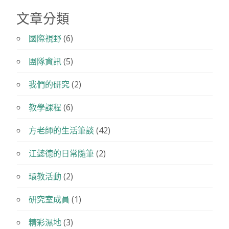
參
訪
文章分類
臺
北
國際視野
(6)
市
團隊資訊
(5)
中
山
我們的研究
(2)
堂
與
教學課程
(6)
新
芳
方老師的生活筆談
(42)
春
茶
江懿德的日常隨筆
(2)
行”
環教活動
(2)
研究室成員
(1)
精彩濕地
(3)