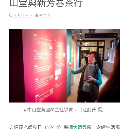
山堂與新芳春茶行
學
年
度
2016-12-14
admin
實
習
成
果
分
享
會”
▲中山堂黃國琴主任導覽。（江懿德 攝）
方偉達老師今日（12/14）率
師大環教所
「永續生活規