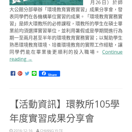
月26日）於師
大公館分部舉辦「環境教育實務實習」成果分享會，發
表同學們在各機構單位實習的成果。「環境教育實務實
習」是師大環教所的必修課程，環教所的學生在碩士畢
業前均須選擇實習單位，並利用暑假或是學期間進行為
期一至兩月甚至半年的環境教育實務實習；以幫助學生
熟悉環境教育環境、培養環境教育的實際工作經驗，讓
同學們能在畢業後更順利的投入職場。
Continue
reading
“環
→
教
所
Share
105
學
年
【活動資訊】環教所105學
實
習
年度實習成果分享會
成
果
分
2016-12-16
CHIANG YI-TE