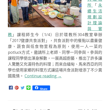
所
「
永
續生活
規劃設
計理論
與實
務
」課程師生今（1/4）日於環教所304教室舉辦
「2017健康共食派對」，共食派對中的餐點以盡量健
康、蔬食與低食物里程為原則，使用一人一菜的
potluck方式，邀請所上老師、同學一同參與。參與的
課程同學使出渾身解數，一展高超廚藝，推出了許多讓
人驚艷又充滿特色的料理；而來自緬甸、馬來西亞的同
學也使用家鄉的料理方式讓這場共食派對增添了不少異
國風情。
Continue reading
“2017
→
健
康
Share
共
食
派