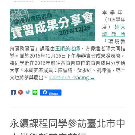
享
會
本學年
圓
（105學年
滿
度）
師大
落
環教所
幕”
「環境教
育實務實習」課程由
王順美老師
、方偉達老師共同指
導。並於2016年12月26日下午舉辦實習成果發表會，
將同學們在2016年前往各實習單位的實習成果分享給
大家。本研究室成員：陳誠詩、詹永紳、劉坤儒、范士
文也將參與展出。
Continue reading
“【活
→
動
資
Share
訊】
環
教
永續課程同學參訪臺北市中
所
105