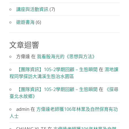
講座與活動資訊
(7)
遨遊書海
(6)
文章迴響
方偉達
在
我看殷海光的《思想與方法》
【團隊資訊】105-2學期回顧 – 生態瞬間
在
濕地課
程同學探訪大溝溪生態治水園區
【團隊資訊】105-2學期回顧 – 生態瞬間
在
《探尋
臺北水故鄉》
admin
在
方偉達老師獲106年林業及自然保育有功
人士
CHIANG YI-TE
在
方偉達老師獲106年林業及自然