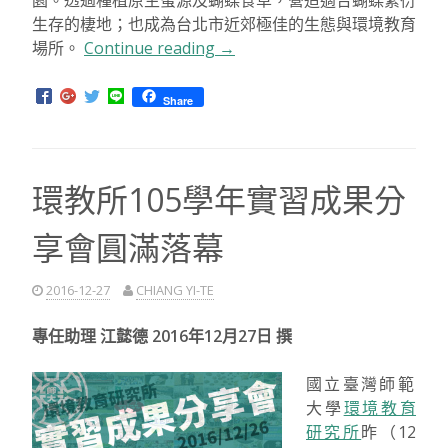
生存的棲地；也成為台北市近郊極佳的生態與環境教育
場所。
Continue reading
“永
→
續
課
Share
程
同
學
環教所105學年實習成果分
參
訪
享會圓滿落幕
劍
南
蝶
2016-12-27
CHIANG YI-TE
園”
專任助理 江懿德 2016年12月27日 撰
國立臺灣師範
大學
環境教育
研究所
昨（12