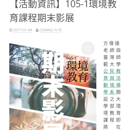
【活動資訊】105-1環境教
對，
請
育課程期末影展
享
用！”
2017-01-04
CHIANG YI-TE
方偉達
老師與
臺灣師
範大學
公民教
育與活
動領導
學系
開
設之大
學部環
境教育
課程即
將在