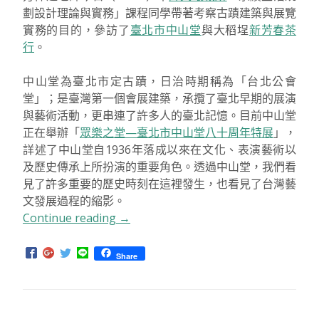
劃設計理論與實務」課程同學帶著考察古蹟建築與展覽
實務的目的，參訪了
臺北市中山堂
與大稻埕
新芳春茶
行
。
中山堂為臺北市定古蹟，日治時期稱為「台北公會
堂」；是臺灣第一個會展建築，承攬了臺北早期的展演
與藝術活動，更串連了許多人的臺北記憶。目前中山堂
正在舉辦「
眾樂之堂—臺北市中山堂八十周年特展
」，
詳述了中山堂自1936年落成以來在文化、表演藝術以
及歷史傳承上所扮演的重要角色。透過中山堂，我們看
見了許多重要的歷史時刻在這裡發生，也看見了台灣藝
文發展過程的縮影。
Continue reading
“永
→
續
課
Share
程
同
學